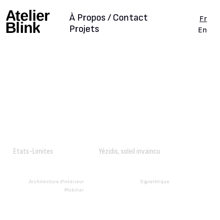
À Propos / Contact
Fr
Projets
En
Etats-Limites
Yézidis, soleil invaincu
Architecture d'intérieur
Signalétique
Mobilier