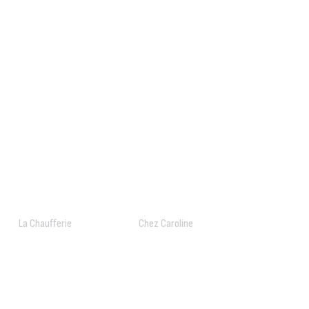
La Chaufferie
Chez Caroline
Mobilier
Architecture d'intérieur
Scénographie
Mobilier