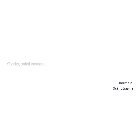
Yézidis, soleil invaincu
Réemploi
Scénographie