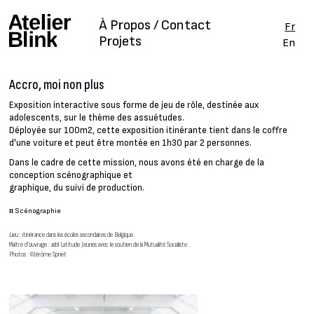
À Propos / Contact
Fr
Projets
En
Accro, moi non plus
Exposition interactive sous forme de jeu de rôle, destinée aux
adolescents, sur le thème des assuétudes.
Déployée sur 100m2, cette exposition itinérante tient dans le coffre
d'une voiture et peut être montée en 1h30 par 2 personnes.
Dans le cadre de cette mission, nous avons été en charge de la
conception scénographique et
graphique, du suivi de production.
#
Scénographie
Lieu : itinérance dans les écoles secondaires de Belgique
Maître d’ouvrage : asbl Latitude Jeunes avec le soutien de la Mutualité Socialiste
Photos : ©Jérôme Spriet