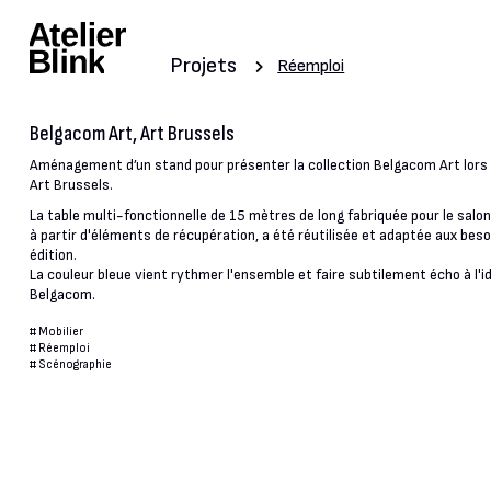
Projets
Réemploi
Belgacom Art, Art Brussels
Aménagement d’un stand pour présenter la collection Belgacom Art lors d
Art Brussels.
La table multi-fonctionnelle de 15 mètres de long fabriquée pour le salo
à partir d'éléments de récupération, a été réutilisée et adaptée aux bes
édition.
La couleur bleue vient rythmer l'ensemble et faire subtilement écho à l'i
Belgacom.
#
Mobilier
#
Réemploi
#
Scénographie