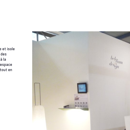
 et isole
 des
à la
l’espace
 tout en