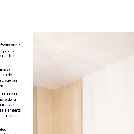
 focus sur la
sage en un
a relation
 mieux
 lieu de
vec vue sur
re.
uts et des
ste de la
muraux en
 des éléments
minaires et
 des