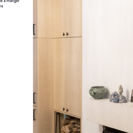
lle à manger
re