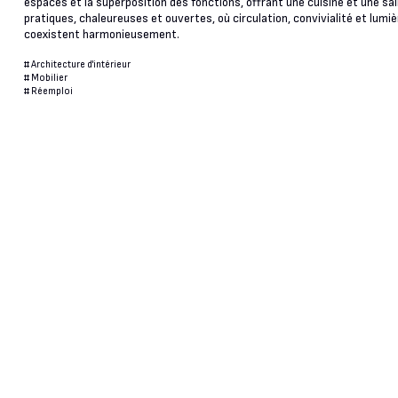
espaces et la superposition des fonctions, offrant une cuisine et une sa
pratiques, chaleureuses et ouvertes, où circulation, convivialité et lumiè
coexistent harmonieusement.
#
Architecture d'intérieur
#
Mobilier
#
Réemploi