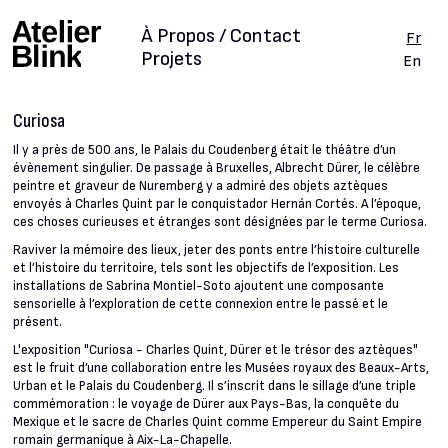
À Propos / Contact
Fr
Projets
En
Curiosa
Il y a près de 500 ans, le Palais du Coudenberg était le théâtre d’un
évènement singulier. De passage à Bruxelles, Albrecht Dürer, le célèbre
peintre et graveur de Nuremberg y a admiré des objets aztèques
envoyés à Charles Quint par le conquistador Hernán Cortés. A l’époque,
ces choses curieuses et étranges sont désignées par le terme Curiosa.
Raviver la mémoire des lieux, jeter des ponts entre l’histoire culturelle
et l’histoire du territoire, tels sont les objectifs de l’exposition. Les
installations de Sabrina Montiel-Soto ajoutent une composante
sensorielle à l’exploration de cette connexion entre le passé et le
présent.
L'exposition "Curiosa - Charles Quint, Dürer et le trésor des aztèques"
est le fruit d’une collaboration entre les Musées royaux des Beaux-Arts,
Urban et le Palais du Coudenberg. Il s’inscrit dans le sillage d’une triple
commémoration : le voyage de Dürer aux Pays-Bas, la conquête du
Mexique et le sacre de Charles Quint comme Empereur du Saint Empire
romain germanique à Aix-La-Chapelle.