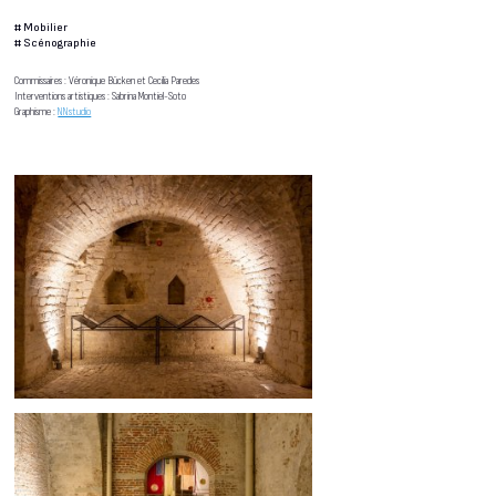
#
Mobilier
#
Scénographie
Commissaires : Véronique Bücken et Cecilia Paredes
Interventions artistiques : Sabrina Montiel-Soto
Graphisme :
NNstudio