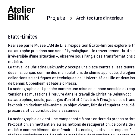
Projets
Architecture d'intérieur
Etats-Limites
Réalisée par le Musée LAM de Lille, l'exposition États-limites explore le 
catastrophe pris dans son sens étymologique - le renversement brutal 
irréversible d'une situation -, observé sous l'angle des transformations 
matière.
Le travail de Christine Deknuydt y occupe une place centrale : ses œuvre
dessins, conçus comme des manipulations de chimie appliquée, dialogue
collections scientifiques et techniques de l'Université de Lille et deux in
de Dennis Oppenheim et Fabrizio Plessi.
La scénographie est pensée comme une mise en espace sensible et res
tensions et mutations à l’œuvre dans le travail de Christine Deknuydt :
catastrophes, seuils, passages d’un état à l’autre. À l’image de ces tran
l’exposition devient elle-même un objet vivant, fait de récupérations, d’é
précaires et de constructions assumées.
La scénographie devient une composante à part entière du propos artist
l’exposition, en mettant en jeu les notions de récupération, de points de 
matière comme élément de mémoire et d’écologie active de l’espace. Ell