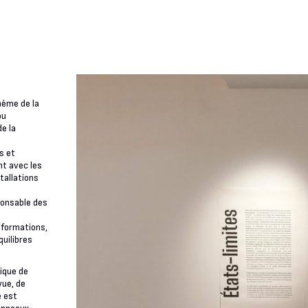
thème de la
ou
de la
s et
nt avec les
stallations
ponsable des
sformations,
quilibres
ique de
vue, de
e est