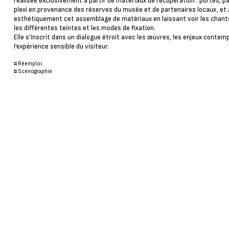
réalisée exclusivement à partir de matériaux de récupération : portes, p
plexi en provenance des réserves du musée et de partenaires locaux, e
esthétiquement cet assemblage de matériaux en laissant voir les chant
les différentes teintes et les modes de fixation.
Elle s’inscrit dans un dialogue étroit avec les œuvres, les enjeux contem
l’expérience sensible du visiteur.
#
Réemploi
#
Scénographie