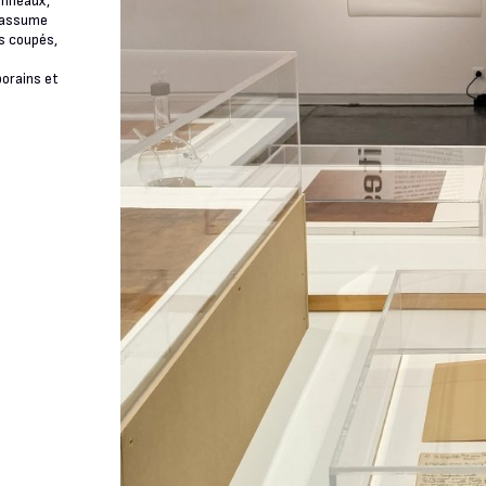
anneaux,
t assume
s coupés,
porains et