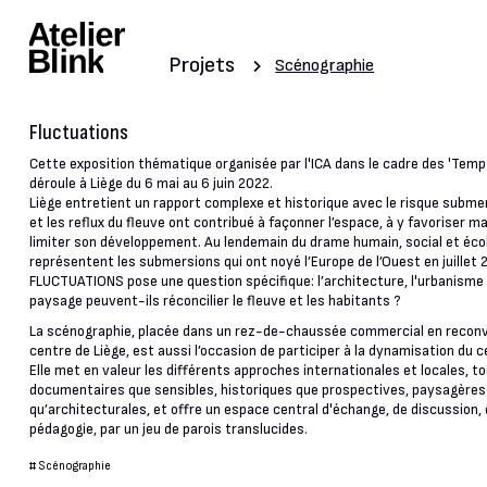
Projets
Scénographie
Fluctuations
Cette exposition thématique organisée par l'ICA dans le cadre des 'Temps
déroule à Liège du 6 mai au 6 juin 2022.
Liège entretient un rapport complexe et historique avec le risque submers
et les reflux du fleuve ont contribué à façonner l’espace, à y favoriser ma
limiter son développement. Au lendemain du drame humain, social et éco
représentent les submersions qui ont noyé l’Europe de l’Ouest en juillet 
FLUCTUATIONS pose une question spécifique: l’architecture, l'urbanisme 
paysage peuvent-ils réconcilier le fleuve et les habitants ?
La scénographie, placée dans un rez-de-chaussée commercial en reconv
centre de Liège, est aussi l’occasion de participer à la dynamisation du c
Elle met en valeur les différents approches internationales et locales, t
documentaires que sensibles, historiques que prospectives, paysagères
qu’architecturales, et offre un espace central d'échange, de discussion,
pédagogie, par un jeu de parois translucides.
#
Scénographie