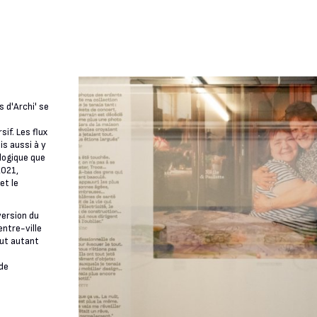
 d'Archi' se
if. Les flux
is aussi à y
logique que
2021,
et le
ersion du
entre-ville
out autant
 de