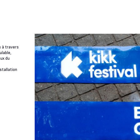
s à travers
ulable,
eux du
stallation