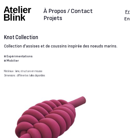
À Propos / Contact
Fr
Projets
En
Knot Collection
Collection d'assises et de coussins inspirée des noeuds marins.
#
Expérimentations
#
Mobilier
Matériaux : laine, structure en mousse
Dimensions : différentes tailles disponibles