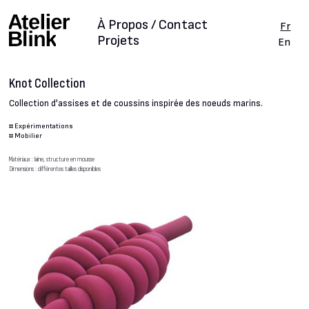
À Propos / Contact
Fr
Projets
En
Knot Collection
Collection d'assises et de coussins inspirée des noeuds marins.
#
Expérimentations
#
Mobilier
Matériaux : laine, structure en mousse
Dimensions : différentes tailles disponibles