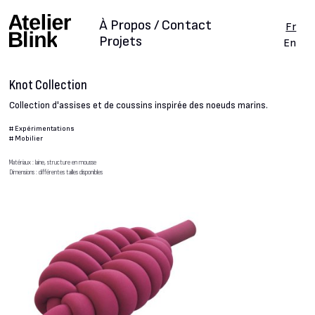
À Propos / Contact
Fr
Projets
En
Knot Collection
Collection d'assises et de coussins inspirée des noeuds marins.
#
Expérimentations
#
Mobilier
Matériaux : laine, structure en mousse
Dimensions : différentes tailles disponibles