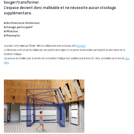
bouger/transformer.
L'espace devient donc malléable et ne nécessite aucun stockage
supplémentaire.
#
Architecture d'intérieur
#
Design participatif
#
Mobilier
#
Réemploi
Le projet a été réalisé par l'Atelier Blink en collaboration avec le bureau with
Nonpareil
.
La fabrication a été en partie réalisée par une société de la région, et en partie via des ateliers participatifs au sein même de La
Condition Publique.
Les sources du mobilier pour la verrière de La Condition Publique sont publiées sous licence Art Libre, accessibles sur le site de
Libre
Objet
.