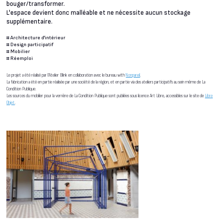
bouger/transformer.
L'espace devient donc malléable et ne nécessite aucun stockage
supplémentaire.
#
Architecture d'intérieur
#
Design participatif
#
Mobilier
#
Réemploi
Le projet a été réalisé par l'Atelier Blink en collaboration avec le bureau with
Nonpareil
.
La fabrication a été en partie réalisée par une société de la région, et en partie via des ateliers participatifs au sein même de La
Condition Publique.
Les sources du mobilier pour la verrière de La Condition Publique sont publiées sous licence Art Libre, accessibles sur le site de
Libre
Objet
.