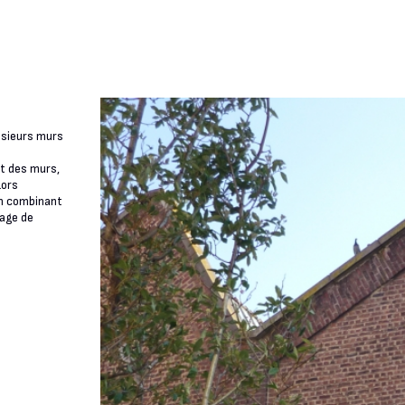
lusieurs murs
nt des murs,
Lors
 En combinant
mage de