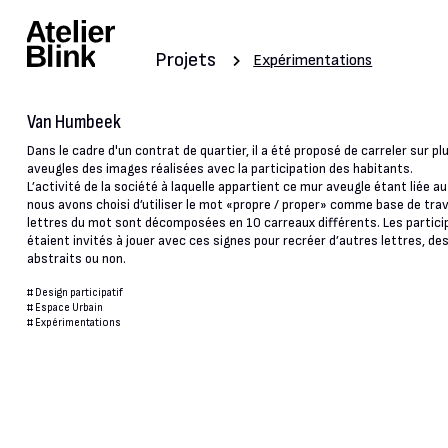
Projets
Expérimentations
Van Humbeek
Dans le cadre d'un contrat de quartier, il a été proposé de carreler sur p
aveugles des images réalisées avec la participation des habitants.
L’activité de la société à laquelle appartient ce mur aveugle étant liée a
nous avons choisi d’utiliser le mot «propre / proper» comme base de trava
lettres du mot sont décomposées en 10 carreaux différents. Les partici
étaient invités à jouer avec ces signes pour recréer d’autres lettres, des
abstraits ou non.
#
Design participatif
#
Espace Urbain
#
Expérimentations