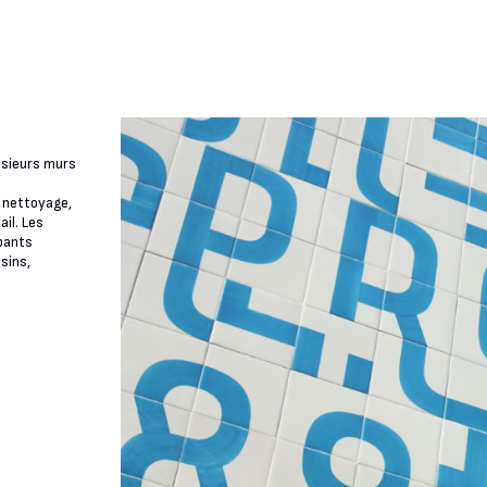
lusieurs murs
u nettoyage,
il. Les
pants
sins,