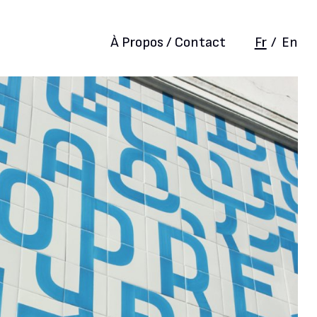
À Propos / Contact
Fr
/
En