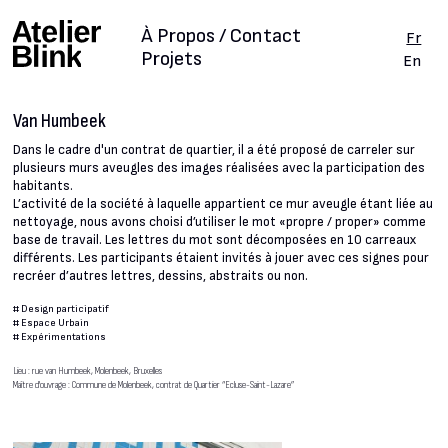
À Propos / Contact
Fr
Projets
En
Van Humbeek
Dans le cadre d'un contrat de quartier, il a été proposé de carreler sur
plusieurs murs aveugles des images réalisées avec la participation des
habitants.
L’activité de la société à laquelle appartient ce mur aveugle étant liée au
nettoyage, nous avons choisi d’utiliser le mot «propre / proper» comme
base de travail. Les lettres du mot sont décomposées en 10 carreaux
différents. Les participants étaient invités à jouer avec ces signes pour
recréer d’autres lettres, dessins, abstraits ou non.
#
Design participatif
#
Espace Urbain
#
Expérimentations
Lieu : rue van Humbeek, Molenbeek, Bruxelles
Maître d'ouvrage : Commune de Molenbeek, contrat de Quartier “Ecluse-Saint-Lazare”