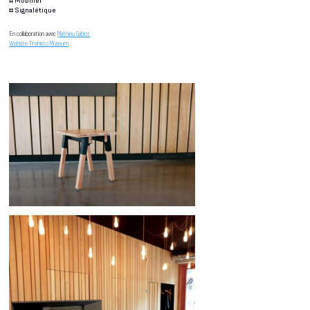
#
Mobilier
#
Signalétique
En collaboration avec
Mathieu Gabiot
Website Prehisto.Museum