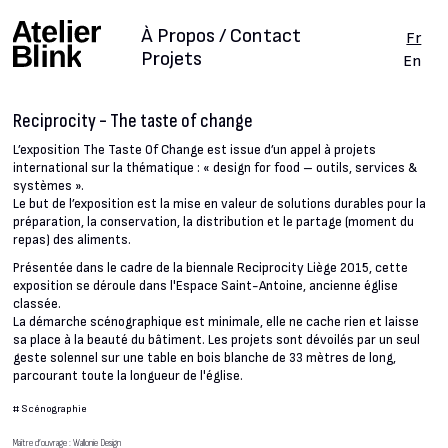
À Propos / Contact
Fr
Projets
En
Reciprocity - The taste of change
L’exposition The Taste Of Change est issue d’un appel à projets
international sur la thématique : « design for food – outils, services &
systèmes ».
Le but de l’exposition est la mise en valeur de solutions durables pour la
préparation, la conservation, la distribution et le partage (moment du
repas) des aliments.
Présentée dans le cadre de la biennale Reciprocity Liège 2015, cette
exposition se déroule dans l'Espace Saint-Antoine, ancienne église
classée.
La démarche scénographique est minimale, elle ne cache rien et laisse
sa place à la beauté du bâtiment. Les projets sont dévoilés par un seul
geste solennel sur une table en bois blanche de 33 mètres de long,
parcourant toute la longueur de l'église.
#
Scénographie
Maître d’ouvrage : Wallonie Design