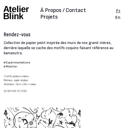
À Propos / Contact
Fr
Projets
En
Rendez-vous
Collection de papier peint inspirée des murs de nos grand-mères,
derrière laquelle se cache des motifs coquins faisant référence au
kamasutra.
#
Expérimentations
#
Mobilier
2 motifs, plusieurs couleurs
Matériaux : papier vinylique
Dimensions : 53cm x 10m / rouleau
EN RUPTURE DE STOCK