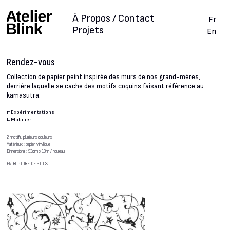
À Propos / Contact
Fr
Projets
En
Rendez-vous
Collection de papier peint inspirée des murs de nos grand-mères,
derrière laquelle se cache des motifs coquins faisant référence au
kamasutra.
#
Expérimentations
#
Mobilier
2 motifs, plusieurs couleurs
Matériaux : papier vinylique
Dimensions : 53cm x 10m / rouleau
EN RUPTURE DE STOCK