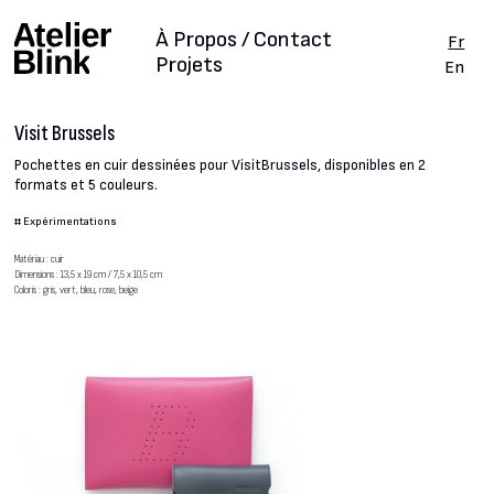
À Propos / Contact
Fr
Projets
En
Visit Brussels
Pochettes en cuir dessinées pour VisitBrussels, disponibles en 2
formats et 5 couleurs.
#
Expérimentations
Matériau : cuir
Dimensions : 13,5 x 19 cm / 7,5 x 10,5 cm
Coloris : gris, vert, bleu, rose, beige