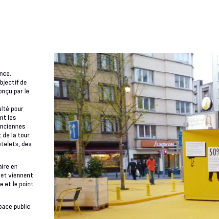
nce.
bjectif de
onçu par le
ulté pour
nt les
anciennes
 de la tour
otelets, des
aire en
 et viennent
e et le point
pace public