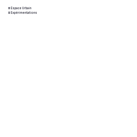
#
Espace Urbain
#
Expérimentations