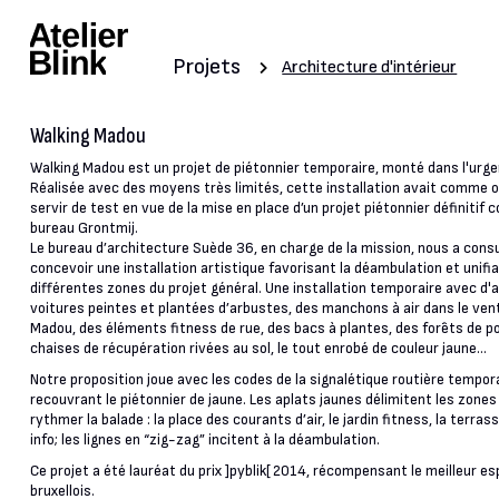
Projets
Architecture d'intérieur
Walking Madou
Walking Madou est un projet de piétonnier temporaire, monté dans l'urge
Réalisée avec des moyens très limités, cette installation avait comme o
servir de test en vue de la mise en place d’un projet piétonnier définitif c
bureau Grontmij.
Le bureau d’architecture Suède 36, en charge de la mission, nous a cons
concevoir une installation artistique favorisant la déambulation et unifia
différentes zones du projet général. Une installation temporaire avec d'
voitures peintes et plantées d’arbustes, des manchons à air dans le vent
Madou, des éléments fitness de rue, des bacs à plantes, des forêts de p
chaises de récupération rivées au sol, le tout enrobé de couleur jaune...
Notre proposition joue avec les codes de la signalétique routière tempor
recouvrant le piétonnier de jaune. Les aplats jaunes délimitent les zones
rythmer la balade : la place des courants d’air, le jardin fitness, la terrass
info; les lignes en “zig-zag” incitent à la déambulation.
Ce projet a été lauréat du prix ]pyblik[ 2014, récompensant le meilleur es
bruxellois.