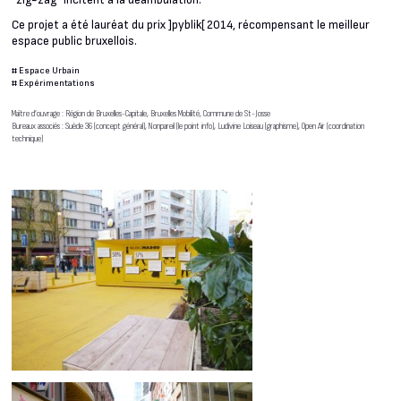
“zig-zag” incitent à la déambulation.
Ce projet a été lauréat du prix ]pyblik[ 2014, récompensant le meilleur
espace public bruxellois.
#
Espace Urbain
#
Expérimentations
Maître d’ouvrage : Région de Bruxelles-Capitale, Bruxelles Mobilité, Commune de St-Josse
Bureaux associés : Suède 36 (concept général), Nonpareil (le point info), Ludivine Loiseau (graphisme), Open Air (coordination
technique)