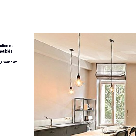
dios et
meublés
agement et