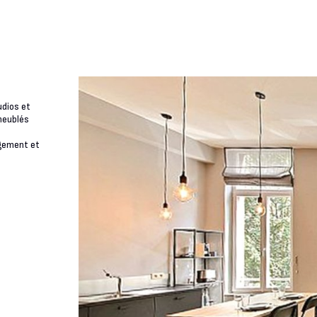
dios et
meublés
agement et