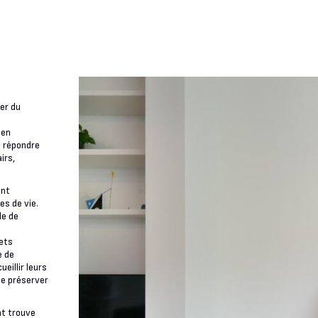
rer du
 en
de répondre
irs,
ent
es de vie.
le de
jets
e de
eillir leurs
de préserver
nt trouve