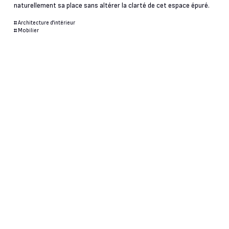
naturellement sa place sans altérer la clarté de cet espace épuré.
#
Architecture d'intérieur
#
Mobilier