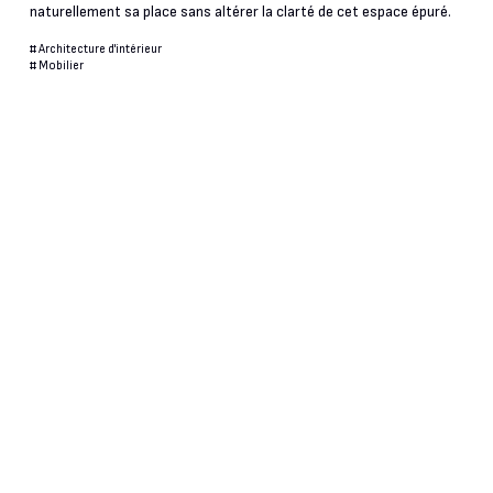
naturellement sa place sans altérer la clarté de cet espace épuré.
#
Architecture d'intérieur
#
Mobilier