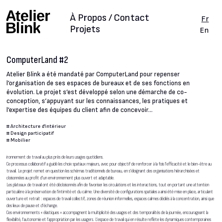
À Propos / Contact
Fr
Projets
En
ComputerLand #2
Atelier Blink a été mandaté par ComputerLand pour repenser
l’organisation de ses espaces de bureaux et de ses fonctions en
évolution. Le projet s’est développé selon une démarche de co-
conception, s’appuyant sur les connaissances, les pratiques et
l’expertise des équipes du client afin de concevoir...
#
Architecture d'intérieur
#
Design participatif
#
Mobilier
ironnement de travail au plus près de leurs usages quotidiens.
Ce processus collaboratif a guidé les choix spatiaux majeurs, avec pour objectif de renforcer à la fois l’efficacité et le bien-être au
travail. Le projet remet en question les schémas traditionnels de bureau, en s’éloignant des organisations hiérarchisées et
cloisonnées au profit d’un environnement plus ouvert et adaptable.
Les plateaux de travail ont été décloisonnés afin de favoriser les circulations et les interactions, tout en portant une attention
particulière à la préservation de l’intimité et du calme. Une diversité de configurations spatiales a ainsi été mise en place, articulant
ouverture et retrait : espaces de travail collectif, zones de réunion informelles, espaces calmes dédiés à la concentration, ainsi que
des lieux de pause et d’échange.
Ces environnements « élastiques » accompagnent la multiplicité des usages et des temporalités de la journée, encourageant la
flexibilité, l’autonomie et l’appropriation par les usagers. L’espace de travail qui en résulte reflète les dynamiques contemporaines