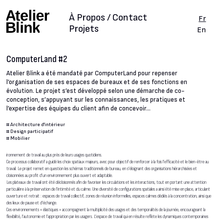
À Propos / Contact
Fr
Projets
En
ComputerLand #2
Atelier Blink a été mandaté par ComputerLand pour repenser
l’organisation de ses espaces de bureaux et de ses fonctions en
évolution. Le projet s’est développé selon une démarche de co-
conception, s’appuyant sur les connaissances, les pratiques et
l’expertise des équipes du client afin de concevoir...
#
Architecture d'intérieur
#
Design participatif
#
Mobilier
ironnement de travail au plus près de leurs usages quotidiens.
Ce processus collaboratif a guidé les choix spatiaux majeurs, avec pour objectif de renforcer à la fois l’efficacité et le bien-être au
travail. Le projet remet en question les schémas traditionnels de bureau, en s’éloignant des organisations hiérarchisées et
cloisonnées au profit d’un environnement plus ouvert et adaptable.
Les plateaux de travail ont été décloisonnés afin de favoriser les circulations et les interactions, tout en portant une attention
particulière à la préservation de l’intimité et du calme. Une diversité de configurations spatiales a ainsi été mise en place, articulant
ouverture et retrait : espaces de travail collectif, zones de réunion informelles, espaces calmes dédiés à la concentration, ainsi que
des lieux de pause et d’échange.
Ces environnements « élastiques » accompagnent la multiplicité des usages et des temporalités de la journée, encourageant la
flexibilité, l’autonomie et l’appropriation par les usagers. L’espace de travail qui en résulte reflète les dynamiques contemporaines