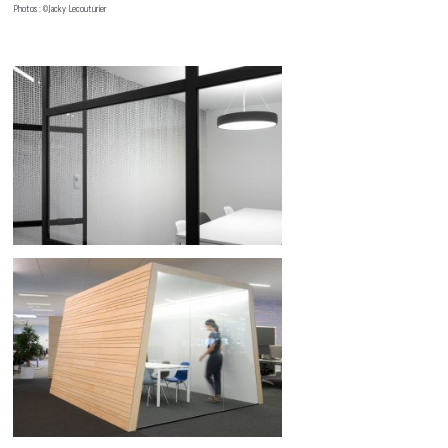
Photos : ©Jacky Lecouturier