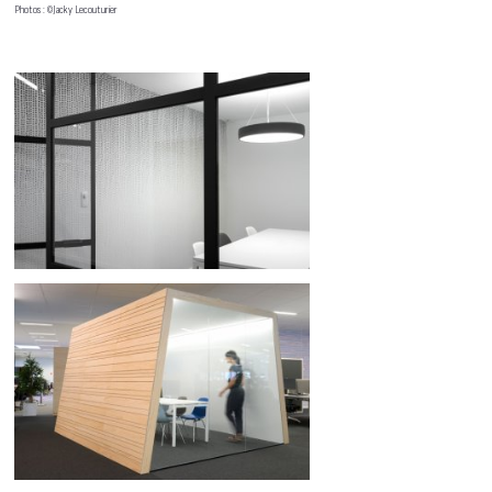
Photos : ©Jacky Lecouturier