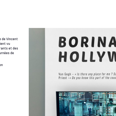
ée de Vincent
ient vu
rants et des
urnées de
on