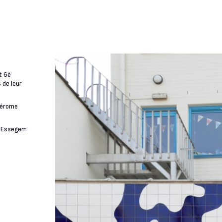
t 6è
 de leur
 Jérome
GC Essegem