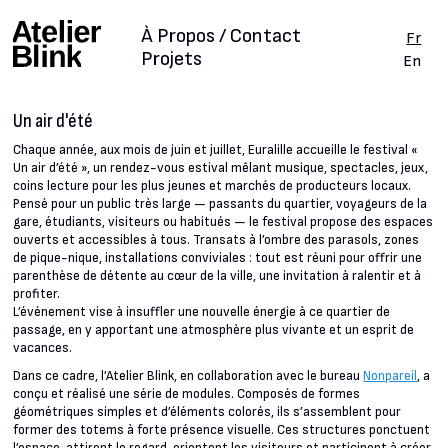
À Propos / Contact
Fr
Projets
En
Un air d'été
Chaque année, aux mois de juin et juillet, Euralille accueille le festival «
Un air d’été », un rendez-vous estival mêlant musique, spectacles, jeux,
coins lecture pour les plus jeunes et marchés de producteurs locaux.
Pensé pour un public très large — passants du quartier, voyageurs de la
gare, étudiants, visiteurs ou habitués — le festival propose des espaces
ouverts et accessibles à tous. Transats à l’ombre des parasols, zones
de pique-nique, installations conviviales : tout est réuni pour offrir une
parenthèse de détente au cœur de la ville, une invitation à ralentir et à
profiter.
L’événement vise à insuffler une nouvelle énergie à ce quartier de
passage, en y apportant une atmosphère plus vivante et un esprit de
vacances.
Dans ce cadre, l’Atelier Blink, en collaboration avec le bureau
Nonpareil
, a
conçu et réalisé une série de modules. Composés de formes
géométriques simples et d’éléments colorés, ils s’assemblent pour
former des totems à forte présence visuelle. Ces structures ponctuent