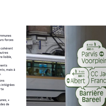
 communes
urs forces
e cohérent
 autres
e lisible,
ements
nts, mais à
.
rons
s intégrées
rte
unes, «
udes de