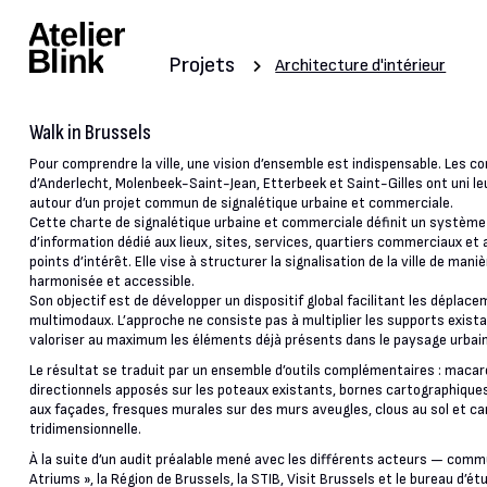
Projets
Architecture d'intérieur
Walk in Brussels
Pour comprendre la ville, une vision d’ensemble est indispensable. Les
d’Anderlecht, Molenbeek-Saint-Jean, Etterbeek et Saint-Gilles ont uni le
autour d’un projet commun de signalétique urbaine et commerciale.
Cette charte de signalétique urbaine et commerciale définit un systèm
d’information dédié aux lieux, sites, services, quartiers commerciaux et
points d’intérêt. Elle vise à structurer la signalisation de la ville de manièr
harmonisée et accessible.
Son objectif est de développer un dispositif global facilitant les déplac
multimodaux. L’approche ne consiste pas à multiplier les supports exista
valoriser au maximum les éléments déjà présents dans le paysage urbain
Le résultat se traduit par un ensemble d’outils complémentaires : maca
directionnels apposés sur les poteaux existants, bornes cartographique
aux façades, fresques murales sur des murs aveugles, clous au sol et ca
tridimensionnelle.
À la suite d’un audit préalable mené avec les différents acteurs — comm
Atriums », la Région de Brussels, la STIB, Visit Brussels et le bureau d’ét