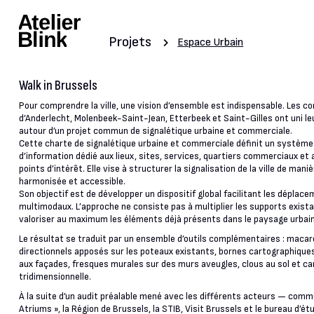
Projets
Espace Urbain
Walk in Brussels
Pour comprendre la ville, une vision d’ensemble est indispensable. Les
d’Anderlecht, Molenbeek-Saint-Jean, Etterbeek et Saint-Gilles ont uni le
autour d’un projet commun de signalétique urbaine et commerciale.
Cette charte de signalétique urbaine et commerciale définit un systèm
d’information dédié aux lieux, sites, services, quartiers commerciaux et
points d’intérêt. Elle vise à structurer la signalisation de la ville de manièr
harmonisée et accessible.
Son objectif est de développer un dispositif global facilitant les déplac
multimodaux. L’approche ne consiste pas à multiplier les supports exista
valoriser au maximum les éléments déjà présents dans le paysage urbain
Le résultat se traduit par un ensemble d’outils complémentaires : maca
directionnels apposés sur les poteaux existants, bornes cartographique
aux façades, fresques murales sur des murs aveugles, clous au sol et ca
tridimensionnelle.
À la suite d’un audit préalable mené avec les différents acteurs — comm
Atriums », la Région de Brussels, la STIB, Visit Brussels et le bureau d’ét