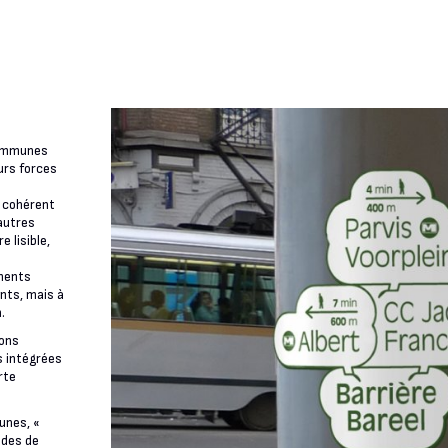
 communes
urs forces
e cohérent
 autres
e lisible,
ements
nts, mais à
.
rons
s intégrées
rte
unes, «
udes de