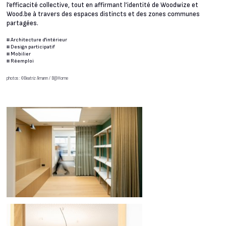
l’efficacité collective, tout en affirmant l’identité de Woodwize et
Wood.be à travers des espaces distincts et des zones communes
partagées.
#
Architecture d'intérieur
#
Design participatif
#
Mobilier
#
Réemploi
photos : ©Beatriz Amann / B@Home