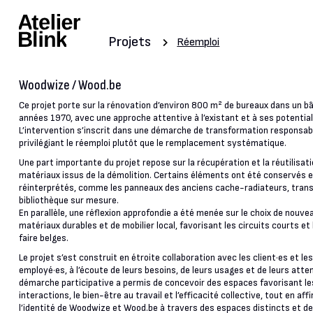
Projets
Réemploi
Woodwize / Wood.be
Ce projet porte sur la rénovation d’environ 800 m² de bureaux dans un b
années 1970, avec une approche attentive à l’existant et à ses potential
L’intervention s’inscrit dans une démarche de transformation responsab
privilégiant le réemploi plutôt que le remplacement systématique.
Une part importante du projet repose sur la récupération et la réutilisat
matériaux issus de la démolition. Certains éléments ont été conservés e
réinterprétés, comme les panneaux des anciens cache-radiateurs, tran
bibliothèque sur mesure.
En parallèle, une réflexion approfondie a été menée sur le choix de nouve
matériaux durables et de mobilier local, favorisant les circuits courts et
faire belges.
Le projet s’est construit en étroite collaboration avec les client·es et les
employé·es, à l’écoute de leurs besoins, de leurs usages et de leurs atte
démarche participative a permis de concevoir des espaces favorisant le
interactions, le bien-être au travail et l’efficacité collective, tout en af
l’identité de Woodwize et Wood.be à travers des espaces distincts et d