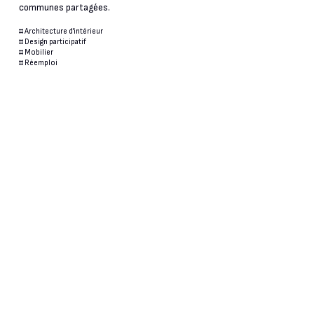
communes partagées.
#
Architecture d'intérieur
#
Design participatif
#
Mobilier
#
Réemploi