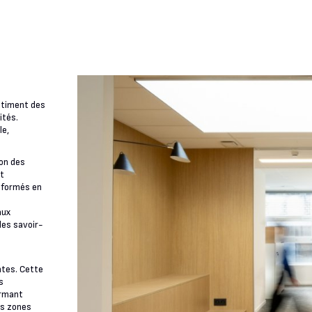
âtiment des
ités.
le,
ion des
t
sformés en
aux
 les savoir-
ntes. Cette
s
firmant
es zones