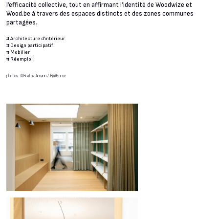
l’efficacité collective, tout en affirmant l’identité de Woodwize et
Wood.be à travers des espaces distincts et des zones communes
partagées.
#
Architecture d'intérieur
#
Design participatif
#
Mobilier
#
Réemploi
photos : ©Beatriz Amann / B@Home