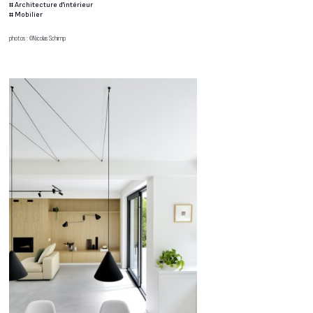
#
Architecture d'intérieur
#
Mobilier
photos : ©Nicolas Schimp