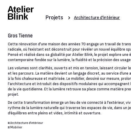
Projets
Architecture d'intérieur
Gros Tienne
Cette rénovation d'une maison des années 70 engage un travail de tran
radicale, où l’existant est déconstruit pour révéler un nouvel équilibre spa
Pensé et réalisé dans sa globalité par Atelier Blink, le projet explore une 
contemporaine fondée sur la lumière, la fluidité et la précision des usage
Les volumes sont clarifiés, ouverts et mis en tension, laissant circuler l
et les parcours. La matière devient un langage discret, au service d’un
à la fois chaleureuse et maîtrisée. Le mobilier, dessiné sur mesure, prolo
l’architecture et introduit des dispositifs modulaires qui accompagnent
de la vie quotidienne. Et la lumière retrouve sa place comme matière pr
projet.
De cette transformation émerge un lieu de vie connecté à l'extérieur, vi
rythme de la lumière naturelle qui traverse les espaces de vie, dans un j
d’équilibres entre pleins et vides, intimité et ouverture.
#
Architecture d'intérieur
#
Mobilier