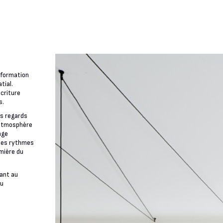
sformation
tial.
écriture
s.
es regards
e atmosphère
nge
 les rythmes
emière du
vant au
eu