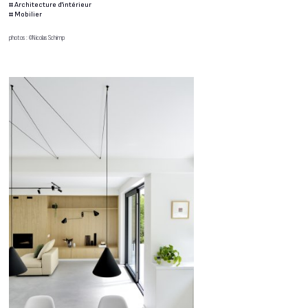
#
Architecture d'intérieur
#
Mobilier
photos : ©Nicolas Schimp