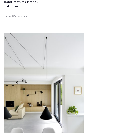
#
Architecture d'intérieur
#
Mobilier
photos : ©Nicolas Schimp